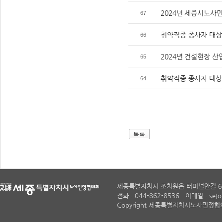
2024년 세종시노사민
67
취약직종 종사자 대상
66
2024년 건설현장 산
65
취약직종 종사자 대상
64
목록
세종특별자치시 조치원읍 터미널안길 6
전화 : 044-862-8536 이메일 : sejon
Copyright 세종특별자치시노사민정협의회. A