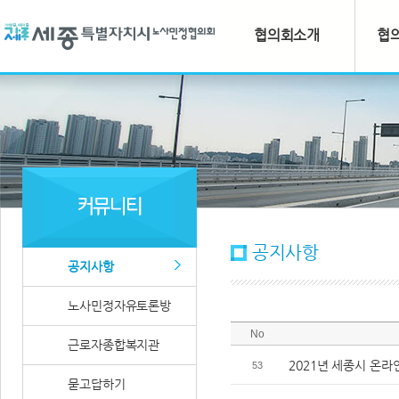
협의회소개
협
공지사항
공지사항
노사민정자유토론방
No
근로자종합복지관
2021년 세종시 온
53
묻고답하기