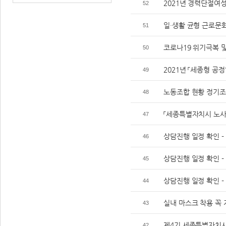
2021년 경력단절여
52
일·생활 균형 근로문화
51
코로나19 위기극복 
50
2021년 「세종형 공
49
노동조합 현황 정기
48
「세종특별자치시 노사
47
상담진행 일정 확인 - 3
46
상담진행 일정 확인 - 2
45
상담진행 일정 확인 - 1
44
실내 마스크 착용 꼭
43
제4기 세종특별자치시
42