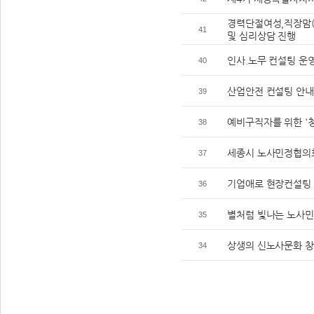
경력단절여성,직장맘(
41
및 심리상담 진행
인사.노무 컨설팅 운
40
산업안전 컨설팅 안내
39
예비구직자를 위한 '
38
세종시 노사민정협의회
37
기업애로 현장컨설팅 
36
별처럼 빛나는 노사민
35
상생의 신노사문화 창출
34