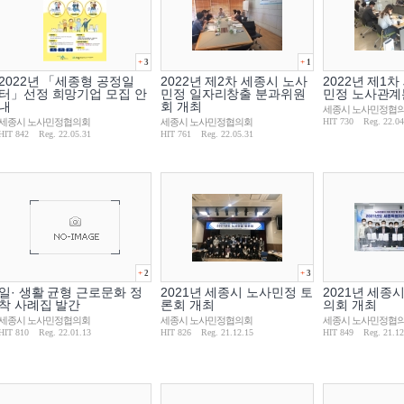
+
3
+
1
2022년 「세종형 공정일
2022년 제2차 세종시 노사
2022년 제1
터」선정 희망기업 모집 안
민정 일자리창출 분과위원
민정 노사관
내
회 개최
세종시 노사민정협
세종시 노사민정협의회
세종시 노사민정협의회
HIT 730
Reg. 22.04
HIT 842
Reg. 22.05.31
HIT 761
Reg. 22.05.31
+
2
+
3
일· 생활 균형 근로문화 정
2021년 세종시 노사민정 토
2021년 세종
착 사례집 발간
론회 개최
의회 개최
세종시 노사민정협의회
세종시 노사민정협의회
세종시 노사민정협
HIT 810
Reg. 22.01.13
HIT 826
Reg. 21.12.15
HIT 849
Reg. 21.12