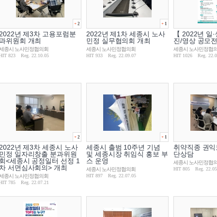
+
2
+
1
2022년 제3차 고용포럼분
2022년 제1차 세종시 노사
【 2022년 일
과위원회 개최
민정 실무협의회 개최
진/영상 공모
세종시 노사민정협의회
세종시 노사민정협의회
세종시 노사민정협
HIT 823
Reg. 22.10.05
HIT 933
Reg. 22.09.07
HIT 1026
Reg. 22.
+
2
+
1
2022년 제3차 세종시 노사
세종시 출범 10주년 기념
취약직종 권익
민정 일자리창출 분과위원
및 세종시장 취임식 홍보 부
단상담
회<세종시 공정일터 선정 1
스 운영
세종시 노사민정협
차 서면심사회의> 개최
세종시 노사민정협의회
HIT 805
Reg. 22.05
세종시 노사민정협의회
HIT 897
Reg. 22.07.05
HIT 785
Reg. 22.07.21