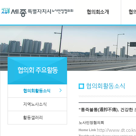
협의회소개
협
협의회활동소식
협의회활동소식
지역노사소식
“통즉불통(通卽不痛), 건강한
활동갤러리
노사민정협의회
http://www.dt.co.k
Home Link