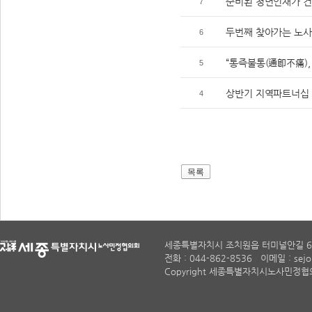
준비된 청년인재가 건
7
두번째 찾아가는 노사
6
“통즉불통(通卽不痛),
5
상반기 지역파트너십 
4
목록
세종특별자치시 조치원읍 터미널안길 6
전화 : 044-862-8536 이메일 : sejon
Copyright 세종특별자치시노사민정협의회. A