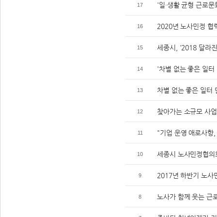
'일·생활 균형 근로문
17
2020년 노사민정 협
16
세종시, '2018 달
15
'차별 없는 좋은 일터
14
차별 없는 좋은 일터
13
찾아가는 소규모 사업
12
"기업 운영 애로사항,
11
세종시 노사민정협의회,
10
2017년 하반기 노
9
노사가 함께 웃는 근
8