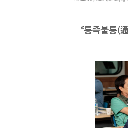
Trackback
http://www.sjnosaminjung.o
“통즉불통(通